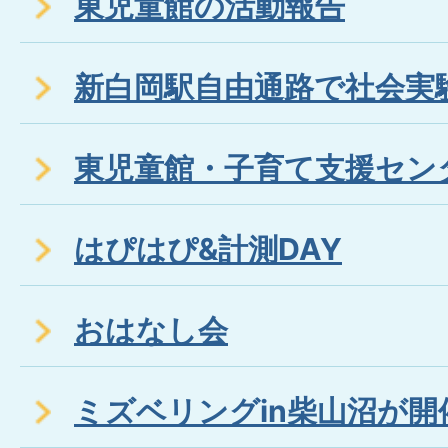
東児童館の活動報告
新白岡駅自由通路で社会実
東児童館・子育て支援セン
はぴはぴ&計測DAY
おはなし会
ミズベリングin柴山沼が