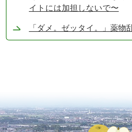
イトには加担しないで〜
「ダメ。ゼッタイ。」薬物