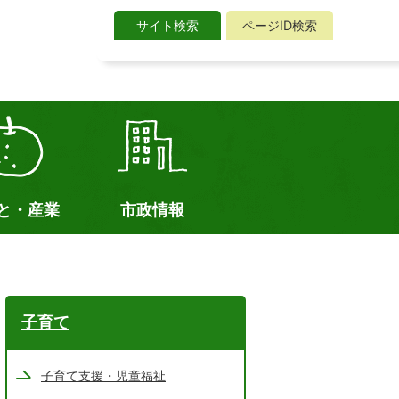
サイト検索
ページID検索
サ
イ
ト
検
索
と・産業
市政情報
子育て
子育て支援・児童福祉