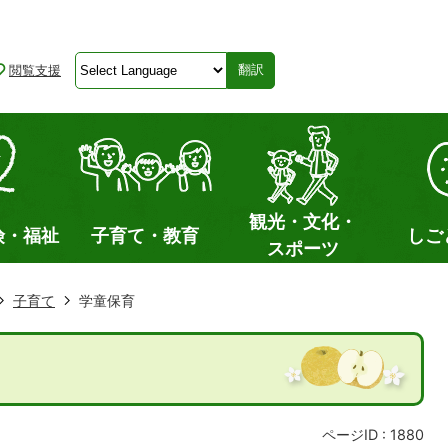
閲覧支援
翻訳
観光・文化・
険・福祉
子育て・教育
しご
スポーツ
子育て
学童保育
ページID :
1880