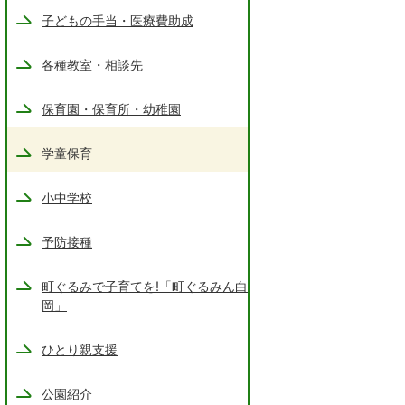
子どもの手当・医療費助成
各種教室・相談先
保育園・保育所・幼稚園
学童保育
小中学校
予防接種
町ぐるみで子育てを!「町ぐるみん白
岡」
ひとり親支援
公園紹介