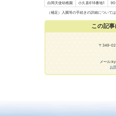
白岡天使幼稚園
小久喜618番地1
90
（補足）入園等の手続きの詳細については
この記事
〒349-
メール:kyou
お