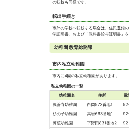
の転校も同様です。
転出手続き
市外の学校へ転校する場合は、住民登録の
学証明書」および「教科書給与証明書」を
幼稚園 教育総務課
市内私立幼稚園
市内に4園の私立幼稚園があります。
私立幼稚園の一覧
幼稚園名
住所
電
興善寺幼稚園
白岡972番地1
92
杉の子幼稚園
高岩663番地1
92
菁莪幼稚園
下野田831番地2
92