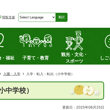
閲覧支援
翻訳
観光・文化・
険・福祉
子育て・教育
しご
スポーツ
入園・入学
入学・転入・転出（小中学校）
小中学校）
更新日：2025年06月25日