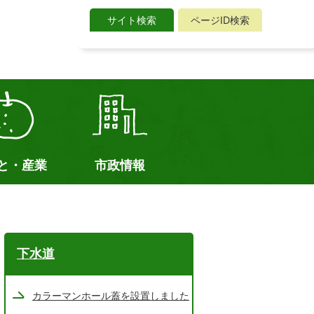
サイト検索
ページID検索
サ
イ
ト
検
索
と・産業
市政情報
て
下水道
カラーマンホール蓋を設置しました