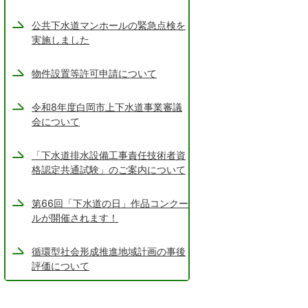
公共下水道マンホールの緊急点検を
実施しました
物件設置等許可申請について
令和8年度白岡市上下水道事業審議
会について
「下水道排水設備工事責任技術者資
格認定共通試験」のご案内について
第66回「下水道の日」作品コンクー
ルが開催されます！
循環型社会形成推進地域計画の事後
評価について