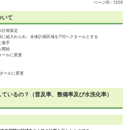
ページID :
1205
ついて
本計画策定
画に組入れられ、全体計画区域を710ヘクタールとする
に着手
を開始
クタールに変更
クタールに変更
しているの？（普及率、整備率及び水洗化率）