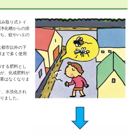
汲み取り式トイ
浄化槽からの排
ち、蚊やハエの
大都市以外の下
頭まで多く使用
布する肥料とし
が、化成肥料が
要はなくなりま
り、水洗化され
りました。