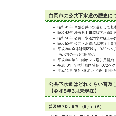
白岡市の公共下水道の歴史に
昭和45年 単独公共下水道として基
昭和48年 埼玉県中川流域下水道計
昭和50年 公共下水道汚水幹線工事
昭和58年 公共下水道汚水枝線工事
平成3年 全体計画区域を1,039ヘ
汚水管の一部供用開始
平成6年 第3中継ポンプ場供用開始
平成10年 全体計画区域を1,072ヘ
平成12年 第4中継ポンプ場供用開始
公共下水道はどれくらい普及
【令和8年3月末現在】
普及率 70．9％ （B）/（A）