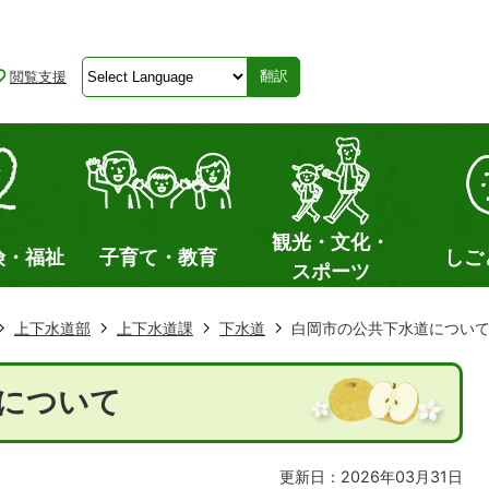
閲覧支援
翻訳
観光・文化・
険・福祉
子育て・教育
しご
スポーツ
上下水道部
上下水道課
下水道
白岡市の公共下水道につい
について
更新日：2026年03月31日