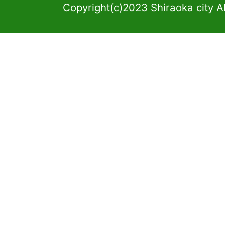
Copyright(c)2023 Shiraoka city A