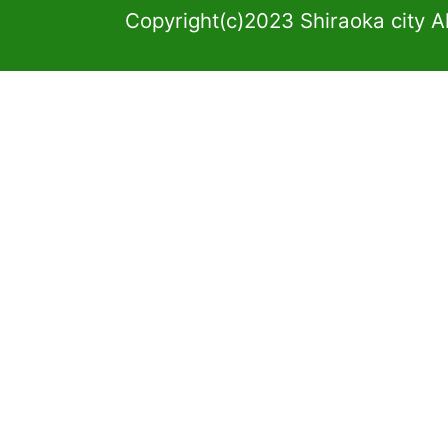
Copyright(c)2023 Shiraoka city A