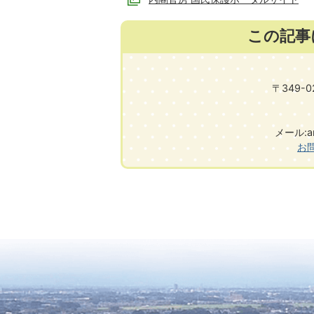
この記事
〒349-
メール:ans
お