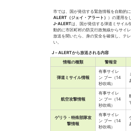
市では、国が発信する緊急情報を自動的に
ALERT（ジェイ・アラート）
）の運用を
J-ALERT
は、国が発信する弾道ミサイル
動的に市区町村の防災行政無線からサイレ
放送を聞いたら、身の安全を確保し、テレ
い。
J－ALERTから放送される内容
情報の種類
警報音
有事サイレ
弾道ミサイル情報
ン ブー（14
秒吹鳴）
有事サイレ
航空攻撃情報
ン ブー（14
秒吹鳴）
有事サイレ
ゲリラ・特殊部隊攻
ン ブー（14
撃情報
秒吹鳴）