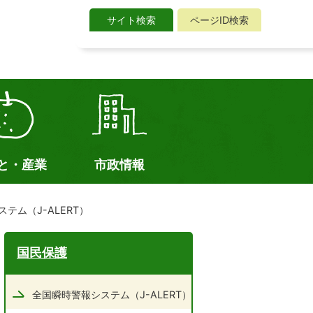
サイト検索
ページID検索
サ
イ
ト
検
索
と・産業
市政情報
テム（J-ALERT）
国民保護
全国瞬時警報システム（J-ALERT）