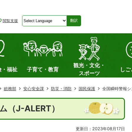
閲覧支援
翻訳
観光・文化・
険・福祉
子育て・教育
しご
スポーツ
総務部
安心安全課
防災・消防
国民保護
全国瞬時警報シス
（J-ALERT）
更新日：2023年08月17日