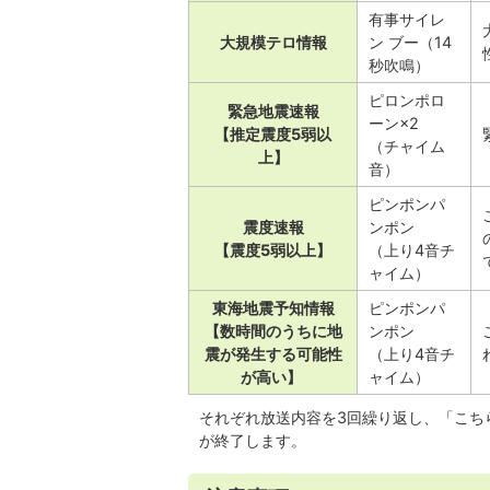
有事サイレ
大規模テロ情報
ン ブー（14
秒吹鳴）
ピロンポロ
緊急地震速報
ーン×2
【推定震度5弱以
（チャイム
上】
音）
ピンポンパ
震度速報
ンポン
【震度5弱以上】
（上り4音チ
ャイム）
東海地震予知情報
ピンポンパ
【数時間のうちに地
ンポン
震が発生する可能性
（上り4音チ
が高い】
ャイム）
それぞれ放送内容を3回繰り返し、「こち
が終了します。