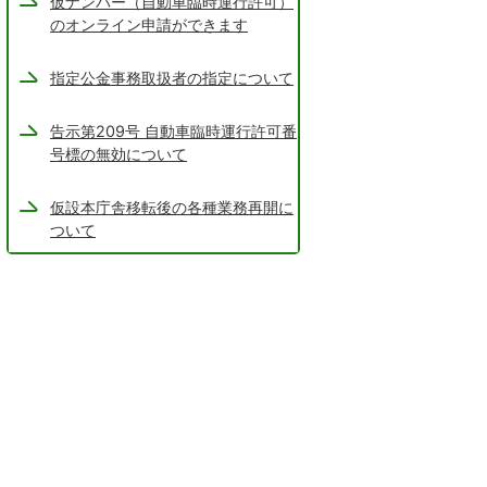
仮ナンバー（自動車臨時運行許可）
のオンライン申請ができます
指定公金事務取扱者の指定について
告示第209号 自動車臨時運行許可番
号標の無効について
仮設本庁舎移転後の各種業務再開に
ついて