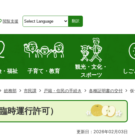
閲覧支援
翻訳
観光・文化・
険・福祉
子育て・教育
しご
スポーツ
総務部
市民課
戸籍・住民の手続き
各種証明書の交付
仮
臨時運行許可）
更新日：2026年02月03日