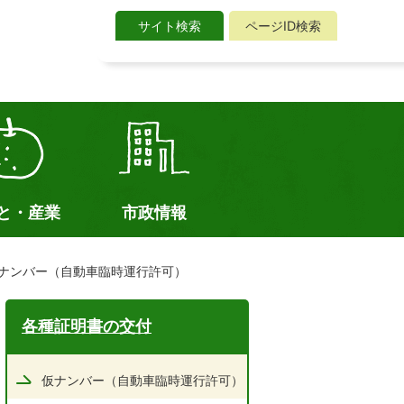
サイト検索
ページID検索
サ
イ
ト
検
索
と・産業
市政情報
ナンバー（自動車臨時運行許可）
各種証明書の交付
仮ナンバー（自動車臨時運行許可）