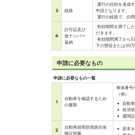
運行の目的を達成す
3
経路
申請となります。
運行の経路で、白岡
有効期間を満了した
許可証及び
だきます。
4
仮ナンバー
有効期間満了から5
返納
下の懲役または30
申請に必要なもの
申請に必要なもの一覧
車体番号
（例）
自動車を確認するため
1
自動
の書類
抹消
通関証
自動車損害賠償責任保
原本
2
険証明書
仮ナ