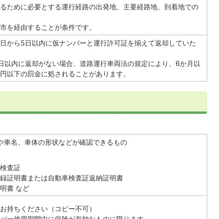
るために必要とする運行経路の出発地、主要経路地、到着地での
市を経由することが条件です。
日から5日以内に仮ナンバーと運行許可証を揃えて返却していた
日以内に返却がない場合、道路運行車両法の規定により、6か月以
万円以下の罰金に処されることがあります。
や車名、車体の形状などが確認できるもの
車検査証
登録証明書または自動車検査証返納証明書
明書 など
をお持ちください（コピー不可）
ンバー使用期間中に保険が有効なものに限ります。