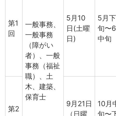
5月10
5月下
第1
一般事務、
日(土曜
旬〜
回
一般事務
日)
中旬
（障がい
者）、一般
事務（福祉
職）、土
木、建築、
保育士
9月21日
10月
第2
（日曜
旬〜