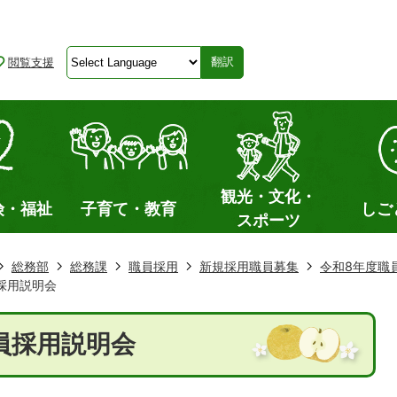
閲覧支援
翻訳
観光・文化・
険・福祉
子育て・教育
しご
スポーツ
総務部
総務課
職員採用
新規採用職員募集
令和8年度職員
採用説明会
員採用説明会