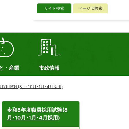
サイト検索
ページID検索
サ
イ
ト
検
索
と・産業
市政情報
採用試験(8月･10月･1月･4月採用)
令和8年度職員採用試験(8
月･10月･1月･4月採用)