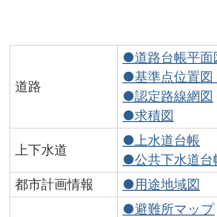
●道路台帳平面
●基準点位置図
道路
●認定路線網図
●求積図
●上水道台帳
上下水道
●公共下水道台
都市計画情報
●用途地域図
●避難所マップ