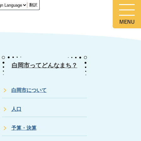
翻訳
白岡市ってどんなまち？
白岡市について
人口
予算・決算