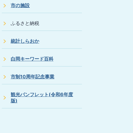
市の施設
ふるさと納税
統計しらおか
白岡キーワード百科
市制10周年記念事業
観光パンフレット(令和6年度
版)