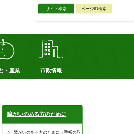
サイト検索
ページID検索
サ
イ
ト
検
索
と・産業
市政情報
障がいのある方のために
障がいのある方のために（手帳の取