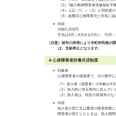
（3）1級の精神障害者保健福祉手帳
（4）上記（1）～（3）と同程度の
（5）超重症心身障害児と市長に認
内容
月額5,000円
手当は4月～9月分を9月に、10月
（注意）前年の所得により市町村民税が課
は、支給停止となります。
4 心身障害者扶養共済制度
対象者
心身障害者の保護者で、次の要件に
（1）加入者（保護者）の年齢が4月1
（2）加入時に埼玉県内に住んでい
（3）加入者は、特定の疾病等がなく
内容
加入者が死亡又は重度の障害状態に
障害者が死亡したときは、加入期間