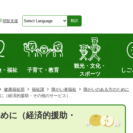
閲覧支援
翻訳
観光・文化・
険・福祉
子育て・教育
しご
スポーツ
健康福祉部
福祉課
障がい者福祉
障がいのある方のために
に（経済的援助・その他のサービス）
めに（経済的援助・