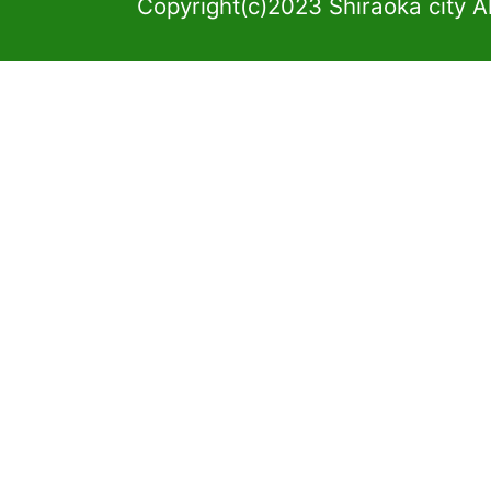
Copyright(c)2023 Shiraoka city A