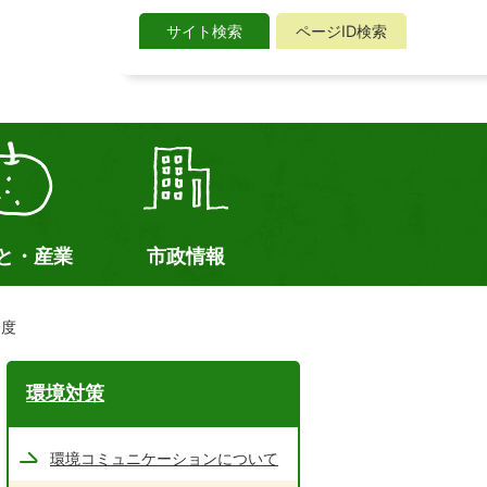
サイト検索
ページID検索
サ
イ
ト
検
索
と・産業
市政情報
制度
環境対策
環境コミュニケーションについて