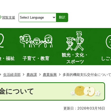
閲覧支援
翻訳
観光・文化・
険・福祉
子育て・教育
しご
スポーツ
生活経済部
農政課
農業振興
多面的機能支払交付金につい
金について
更新日：2026年03月16日