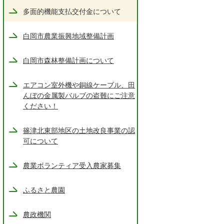
多面的機能支払交付金について
白岡市農業振興地域整備計画
白岡市森林整備計画について
エアコン室外機や銅線ケーブル、田
んぼの金属製バルブの盗難にご注意
ください！
篠津北東部地区の土地改良事業の認
可について
農業ボランティア受入農家募集
ふるさと農園
農政機関