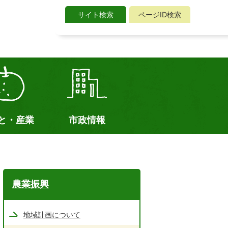
サイト検索
ページID検索
サ
イ
ト
検
索
と・産業
市政情報
て
農業振興
地域計画について