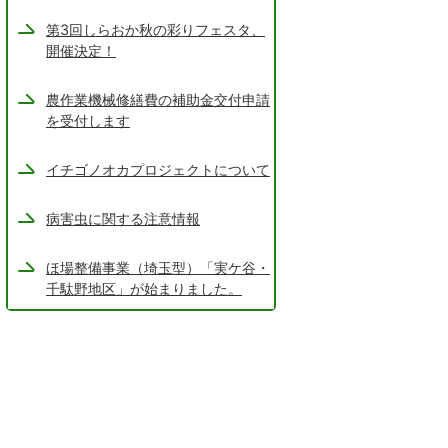
第3回しらおか秋の彩りフェスタ、
開催決定！
農作業機械修繕費の補助金交付申請
を受付します
イチゴノオカプロジェクトについて
病害虫に関する注意情報
ほ場整備事業（埼玉型）「実ケ谷・
千駄野地区」が始まりました。