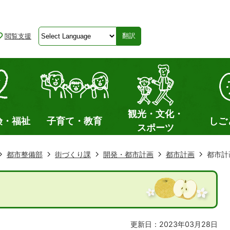
閲覧支援
翻訳
観光・文化・
険・福祉
子育て・教育
しご
スポーツ
都市整備部
街づくり課
開発・都市計画
都市計画
都市計
更新日：2023年03月28日