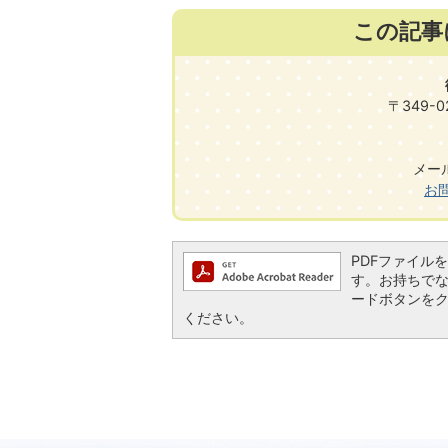
この記事
〒349-
メール:
お
PDFファイルを閲
す。お持ちでない方
ードボタンを
ください。