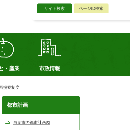
サイト検索
ページID検索
サ
イ
ト
検
索
と・産業
市政情報
画提案制度
都市計画
白岡市の都市計画図