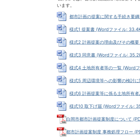
います。
都市計画の提案に関する手続き要綱 (Wo
様式1 提案書 (Wordファイル: 33.4K
様式2 計画提案の理由及びその概要 (Wo
様式3 同意書 (Wordファイル: 35.2
様式4 土地所有者等の一覧 (Wordファ
様式5 周辺環境等への影響の検討に関する
様式6 計画提案等に係る土地所有者及び
様式10 取下げ届 (Wordファイル: 35
白岡市都市計画提案制度について (PDFフ
都市計画提案制度 事務処理フロー (PDFフ