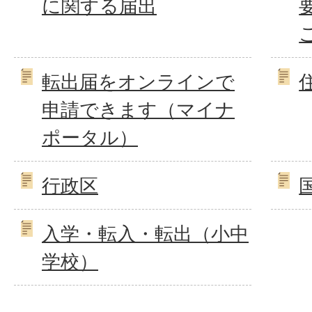
に関する届出
転出届をオンラインで
申請できます（マイナ
ポータル）
行政区
入学・転入・転出（小中
学校）