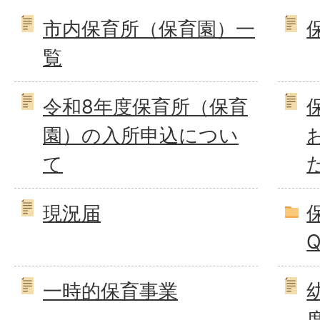
市内保育所（保育園）一
覧
令和8年度保育所（保育
園）の入所申込につい
て
現況届
Q
一時的保育事業