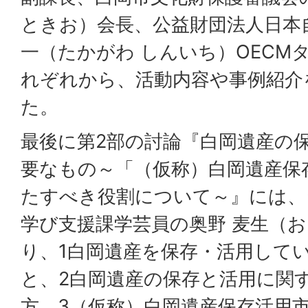
ときお）会長、公益財団法人日本
一（たかがわ しんいち）OECM
れぞれから、活動内容や事例紹介
た。
最後に第2部の討論『白岡遺産の
要なもの～「（仮称）白岡遺産保
たすべき役割について～』には、
学び支援課学芸員の奥野 麦生（お
り、1白岡遺産を保存・活用して
と、2白岡遺産の保存と活用に関
方、3（仮称）白岡遺産保存活用