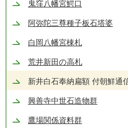
鬼窪八幡宮鰐口
阿弥陀三尊種子板石塔婆
白岡八幡宮棟札
荒井新田の高札
新井白石奉納扁額 付朝鮮通
興善寺中世石造物群
鷹場関係資料群