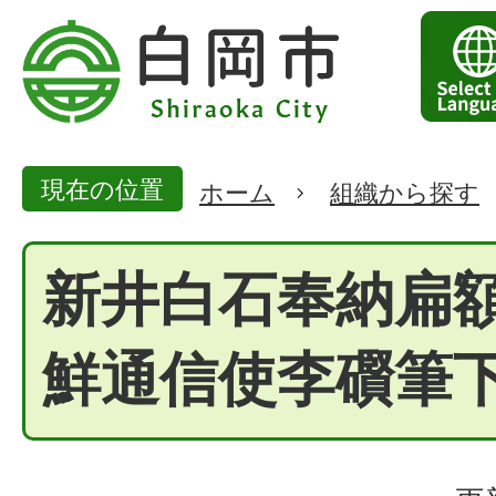
現在の位置
ホーム
組織から探す
新井白石奉納扁額
鮮通信使李礥筆