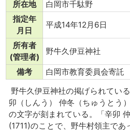
所在地
白岡市千駄野
指定年
平成14年12月6日
月日
所有者
野牛久伊豆神社
(管理者)
備考
白岡市教育委員会寄託
野牛久伊豆神社の掲げられている
卯（しんう） 仲冬（ちゅうとう）
の文字が刻まれている。「辛卯 
(1711)のことで、野牛村領主で