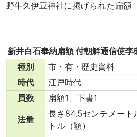
野牛久伊豆神社に掲げられた扁額
新井白石奉納扁額 付朝鮮通信使李
種別
市・有・歴史資料
時代
江戸時代
員数
扁額1、下書1
長さ84.5センチメート
法量
トル（額）