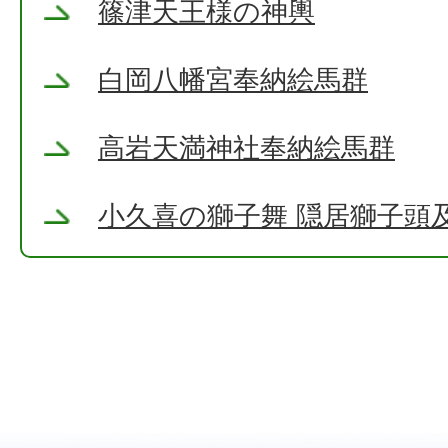
篠津天王様の神輿
白岡八幡宮奉納絵馬群
高岩天満神社奉納絵馬群
小久喜の獅子舞 隠居獅子頭