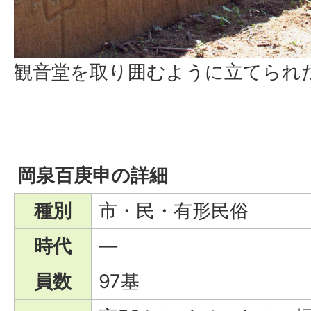
観音堂を取り囲むように立てられ
岡泉百庚申の詳細
種別
市・民・有形民俗
時代
―
員数
97基