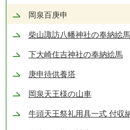
岡泉百庚申
柴山諏訪八幡神社の奉納絵
下大崎住吉神社の奉納絵馬
庚申待供養塔
岡泉天王様の山車
牛頭天王祭礼用具一式 付収