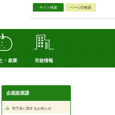
サイト検索
ページID検索
サ
イ
ト
検
索
と・産業
市政情報
企画政策課
市庁舎に関するお知らせ