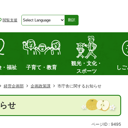
閲覧支援
翻訳
観光・文化・
険・福祉
子育て・教育
しご
スポーツ
経営企画部
企画政策課
市庁舎に関するお知らせ
らせ
ページID :
9495