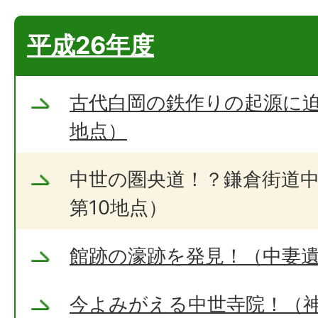
平成26年度
古代白岡の鉄作りの起源に迫
地点）
中世の圏央道！？鎌倉街道
第10地点）
館跡の濠跡を発見！（中妻遺
今よみがえる中世寺院！（神