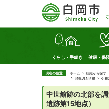
くらし・手続き
健康・保
現在の位置
ホーム
組織から探す
発掘調査情報
令和
中世館跡の北部を調
遺跡第15地点）