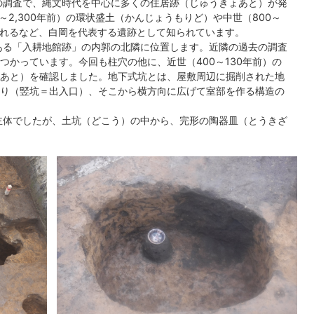
の調査で、縄文時代を中心に多くの住居跡（じゅうきょあと）が発
～2,300年前）の環状盛土（かんじょうもりど）や中世（800～
されるなど、白岡を代表する遺跡として知られています。
ある「入耕地館跡」の内郭の北隣に位置します。近隣の過去の調査
つかっています。今回も柱穴の他に、近世（400～130年前）の
あと）を確認しました。地下式坑とは、屋敷周辺に掘削された地
り（竪坑＝出入口）、そこから横方向に広げて室部を作る構造の
主体でしたが、土坑（どこう）の中から、完形の陶器皿（とうきざ