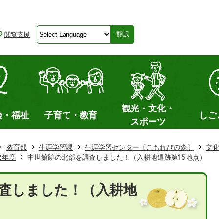
閲覧支援
翻訳
観光・文化・
険・福祉
子育て・教育
しご
スポーツ
教育部
生涯学習課
生涯学習センター〔こもれびの森〕
文
2年度
中世館跡の北部を調査しました！（入耕地遺跡第15地点）
査しました！（入耕地