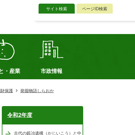
サイト検索
ページID検索
サ
イ
ト
検
索
と・産業
市政情報
化財保護
発掘物語しらおか
令和2年度
古代の鍛冶遺構（かじいこう）と中