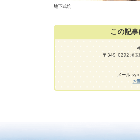
地下式坑
この記事
〒349-0292 
メール:syougai
お