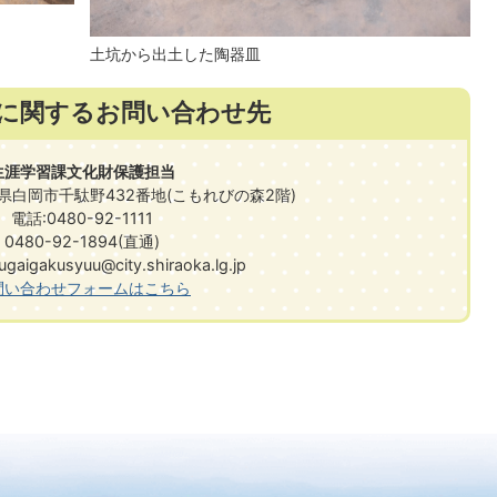
土坑から出土した陶器皿
に関するお問い合わせ先
生涯学習課文化財保護担当
埼玉県白岡市千駄野432番地(こもれびの森2階)
電話:0480-92-1111
0480-92-1894(直通)
gakusyuu@city.shiraoka.lg.jp​​​​​​​
問い合わせフォームはこちら