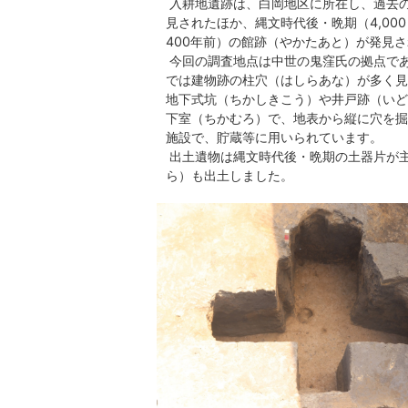
入耕地遺跡は、白岡地区に所在し、過去
見されたほか、縄文時代後・晩期（4,000
400年前）の館跡（やかたあと）が発見
今回の調査地点は中世の鬼窪氏の拠点で
では建物跡の柱穴（はしらあな）が多く見
地下式坑（ちかしきこう）や井戸跡（いど
下室（ちかむろ）で、地表から縦に穴を掘
施設で、貯蔵等に用いられています。
出土遺物は縄文時代後・晩期の土器片が
ら）も出土しました。