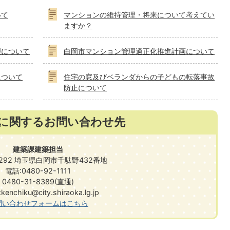
いて
マンションの維持管理・将来について考えてい
ますか？
理について
白岡市マンション管理適正化推進計画について
について
住宅の窓及びベランダからの子どもの転落事故
防止について
に関するお問い合わせ先
建築課建築担当
0292 埼玉県白岡市千駄野432番地
電話:0480-92-1111
0480-31-8389(直通)
nchiku@city.shiraoka.lg.jp
問い合わせフォームはこちら