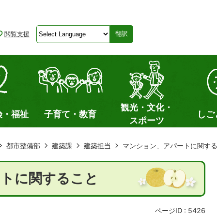
閲覧支援
翻訳
観光・文化・
険・福祉
子育て・教育
しご
スポーツ
都市整備部
建築課
建築担当
マンション、アパートに関す
ートに関すること
ページID :
5426