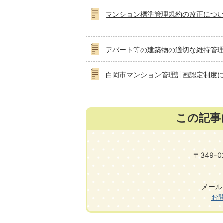
マンション標準管理規約の改正につ
アパート等の建築物の適切な維持管
白岡市マンション管理計画認定制度
この記事
〒349-
メール:ke
お