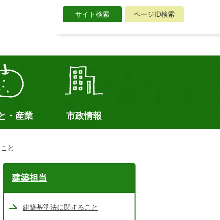
サイト検索
ページID検索
サ
イ
ト
検
索
と・産業
市政情報
ること
建築担当
建築基準法に関すること