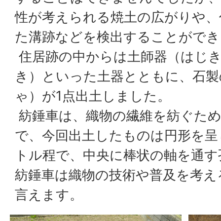
性が考えられる焼土の広がりや、
た溝跡などを検出することができ
住居跡の中からは土師器（はじき
き）といった土器とともに、石製
ゃ）が1点出土しました。
紡錘車は、織物の繊維を紡ぐため
で、今回出土したものは円形を呈
トル程で、中央に棒状の軸を通す
紡錘車は織物の技術や普及を考え
言えます。