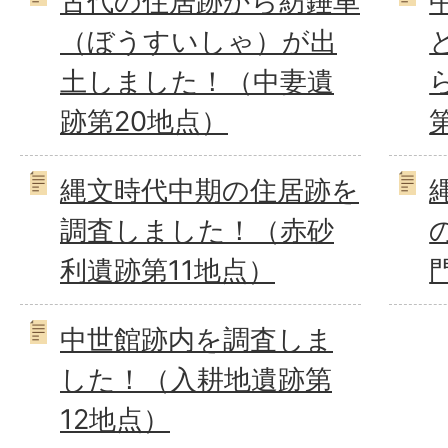
古代の住居跡から紡錘車
（ぼうすいしゃ）が出
土しました！（中妻遺
跡第20地点）
縄文時代中期の住居跡を
調査しました！（赤砂
利遺跡第11地点）
中世館跡内を調査しま
した！（入耕地遺跡第
12地点）