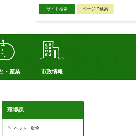
サイト検索
ページID検索
サ
イ
ト
検
索
と・産業
市政情報
環境課
ペット・動物