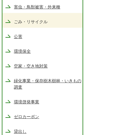
害虫・鳥獣被害・外来種
ごみ・リサイクル
公害
環境保全
空家・空き地対策
緑化事業・保存樹木樹林・いきもの
調査
環境啓発事業
ゼロカーボン
貸出し