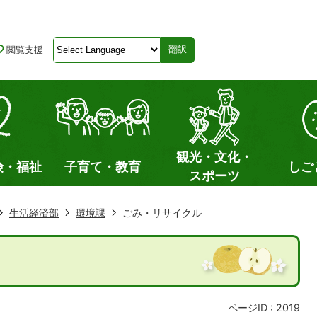
閲覧支援
翻訳
観光・文化・
険・福祉
子育て・教育
しご
スポーツ
生活経済部
環境課
ごみ・リサイクル
ページID :
2019