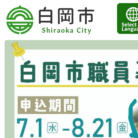
2
枚
目
の
ス
ラ
イ
ド